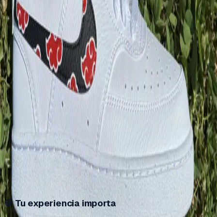
🍪 Tu experiencia importa