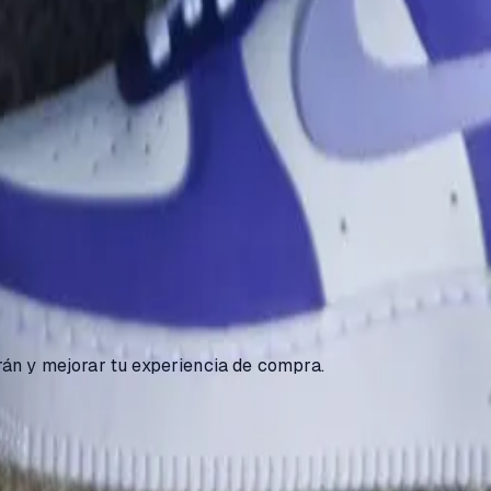
án y mejorar tu experiencia de compra.